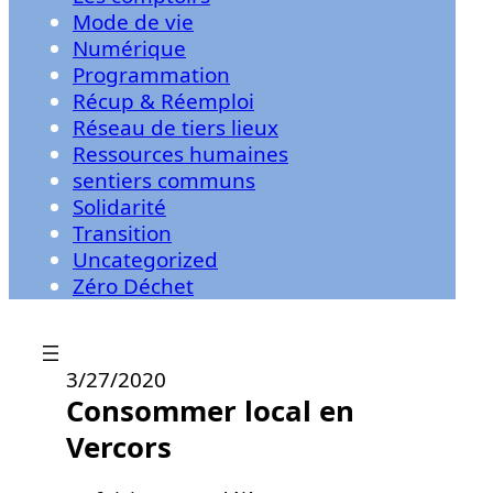
Mode de vie
Numérique
Programmation
Récup & Réemploi
Réseau de tiers lieux
Ressources humaines
sentiers communs
Solidarité
Transition
Uncategorized
Zéro Déchet
3/27/2020
Consommer local en
Vercors