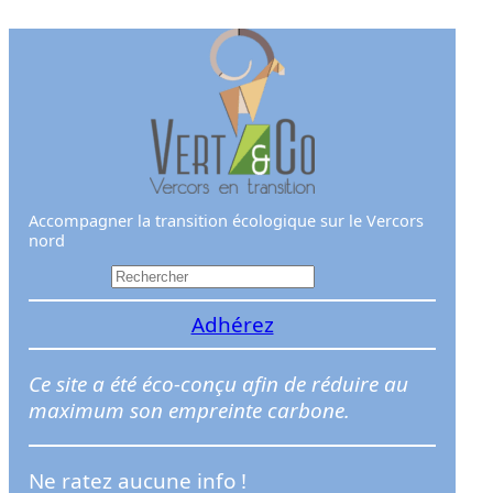
Aller
au
contenu
Accompagner la transition écologique sur le Vercors
nord
R
e
Adhérez
c
h
e
Ce site a été éco-conçu afin de réduire au
r
maximum son empreinte carbone.
c
h
Ne ratez aucune info !
e