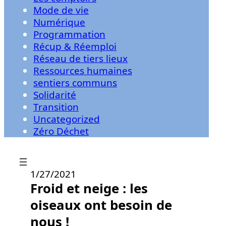
Mode de vie
Numérique
Programmation
Récup & Réemploi
Réseau de tiers lieux
Ressources humaines
sentiers communs
Solidarité
Transition
Uncategorized
Zéro Déchet
1/27/2021
Froid et neige : les
oiseaux ont besoin de
nous !