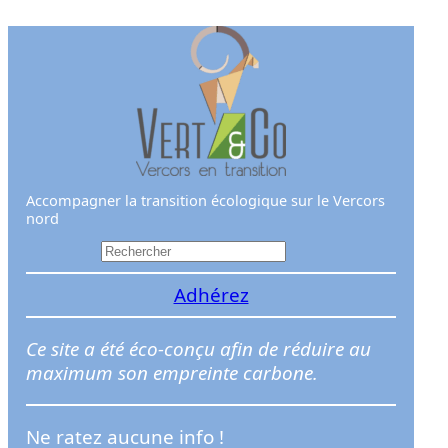
Aller
au
contenu
Accompagner la transition écologique sur le Vercors
nord
R
e
Adhérez
c
h
e
Ce site a été éco-conçu afin de réduire au
r
maximum son empreinte carbone.
c
h
Ne ratez aucune info !
e