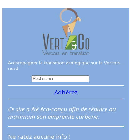
Aller
au
contenu
Accompagner la transition écologique sur le Vercors
nord
R
e
Adhérez
c
h
e
Ce site a été éco-conçu afin de réduire au
r
maximum son empreinte carbone.
c
h
Ne ratez aucune info !
e