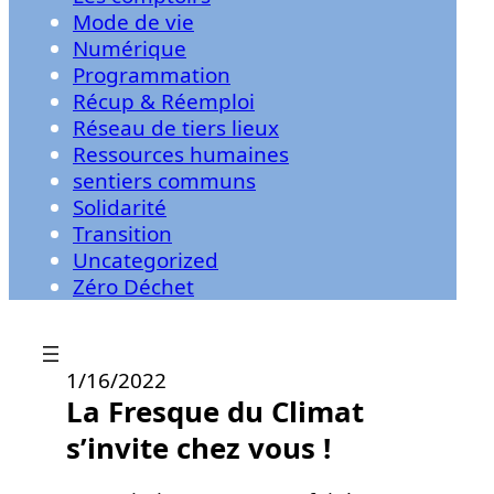
Mode de vie
Numérique
Programmation
Récup & Réemploi
Réseau de tiers lieux
Ressources humaines
sentiers communs
Solidarité
Transition
Uncategorized
Zéro Déchet
1/16/2022
La Fresque du Climat
s’invite chez vous !