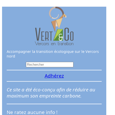
Aller
au
contenu
Accompagner la transition écologique sur le Vercors
nord
R
e
Adhérez
c
h
e
Ce site a été éco-conçu afin de réduire au
r
maximum son empreinte carbone.
c
h
Ne ratez aucune info !
e