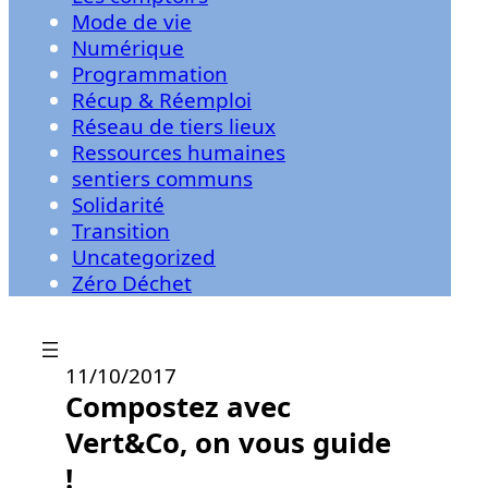
Mode de vie
Numérique
Programmation
Récup & Réemploi
Réseau de tiers lieux
Ressources humaines
sentiers communs
Solidarité
Transition
Uncategorized
Zéro Déchet
11/10/2017
Compostez avec
Vert&Co, on vous guide
!