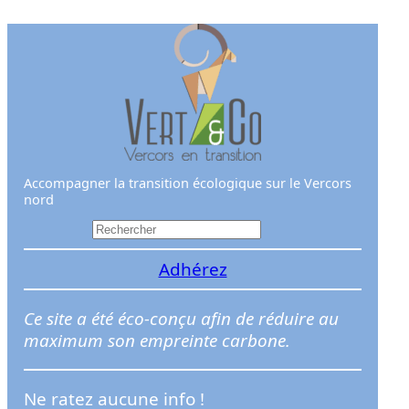
Aller
au
contenu
Accompagner la transition écologique sur le Vercors
nord
R
e
Adhérez
c
h
e
Ce site a été éco-conçu afin de réduire au
r
maximum son empreinte carbone.
c
h
Ne ratez aucune info !
e