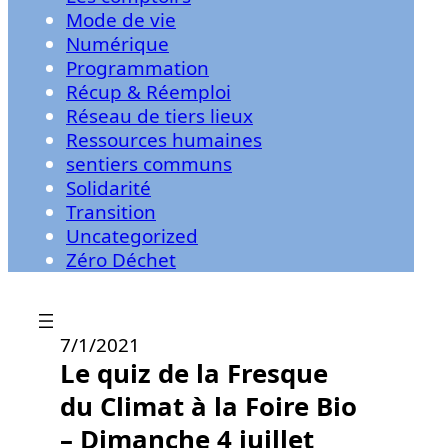
Mode de vie
Numérique
Programmation
Récup & Réemploi
Réseau de tiers lieux
Ressources humaines
sentiers communs
Solidarité
Transition
Uncategorized
Zéro Déchet
7/1/2021
Le quiz de la Fresque
du Climat à la Foire Bio
– Dimanche 4 juillet