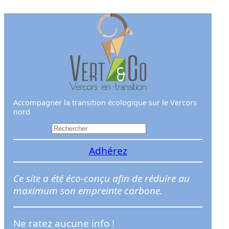
Aller
au
contenu
Accompagner la transition écologique sur le Vercors
nord
R
e
Adhérez
c
h
e
Ce site a été éco-conçu afin de réduire au
r
maximum son empreinte carbone.
c
h
Ne ratez aucune info !
e