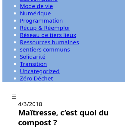
Mode de vie
Numérique
Programmation
Récup & Réemploi
Réseau de tiers lieux
Ressources humaines
sentiers communs
Solidarité
Transition
Uncategorized
Zéro Déchet
4/3/2018
Maîtresse, c’est quoi du
compost ?