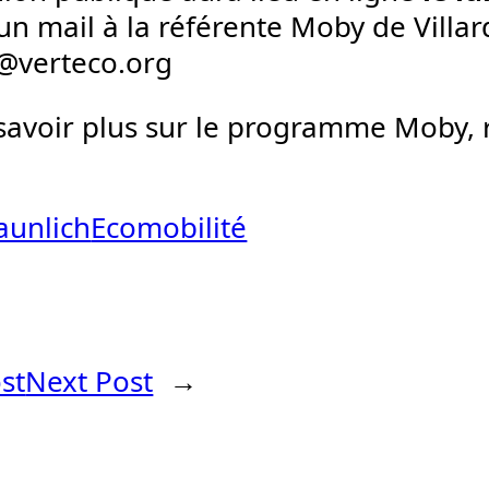
n mail à la référente Moby de Villard
@verteco.org
savoir plus sur le programme Moby, 
aunlich
Ecomobilité
st
Next Post
→