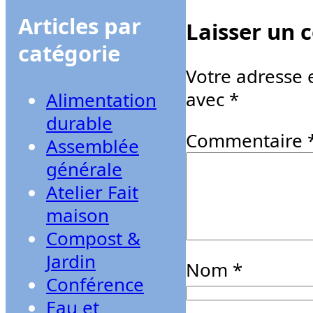
Articles par
Laisser un
catégorie
Votre adresse 
avec
*
Alimentation
durable
Commentaire
Assemblée
générale
Atelier Fait
maison
Compost &
Jardin
Nom
*
Conférence
Eau et