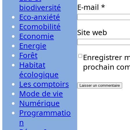
E-mail
*
biodiversité
Eco-anxiété
Ecomobilité
Site web
Economie
Energie
Forêt
Enregistrer 
Habitat
prochain co
écologique
Les comptoirs
Mode de vie
Numérique
Programmatio
n