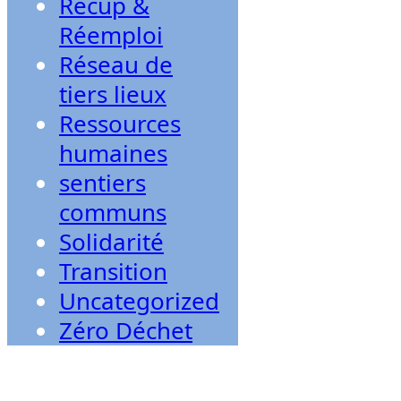
Récup &
Réemploi
Réseau de
tiers lieux
Ressources
humaines
sentiers
communs
Solidarité
Transition
Uncategorized
Zéro Déchet