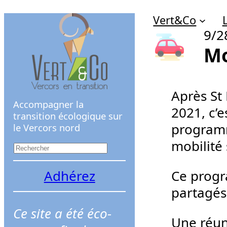
Aller
Vert&Co
au
9/2
contenu
Mo
Après St
Accompagner la
2021, c’e
transition écologique sur
program
le Vercors nord
mobilité 
R
e
Adhérez
Ce progra
c
partagés
h
Ce site a été éco-
e
Une réun