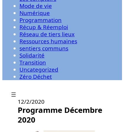
Mode de vie
Numérique
Programmation
Récup & Réemploi
Réseau de tiers lieux
Ressources humaines
sentiers communs
Solidarité
Transition
Uncategorized
Zéro Déchet
12/2/2020
Programme Décembre
2020