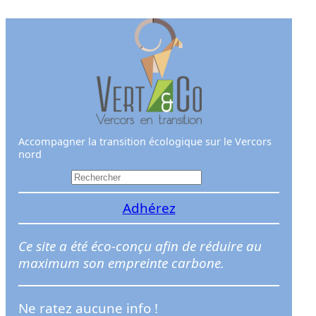
Aller
au
contenu
Accompagner la transition écologique sur le Vercors
nord
R
e
Adhérez
c
h
e
Ce site a été éco-conçu afin de réduire au
r
maximum son empreinte carbone.
c
h
Ne ratez aucune info !
e