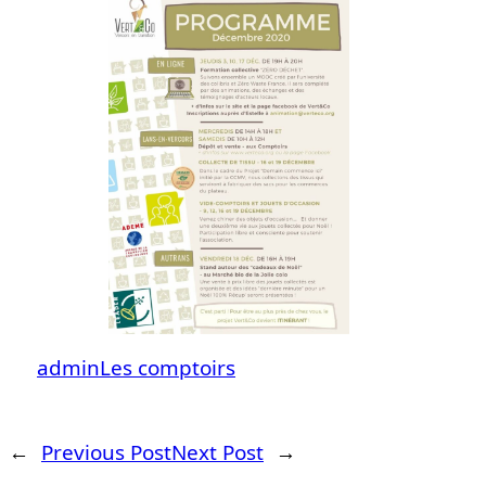
admin
Les comptoirs
←
Previous Post
Next Post
→