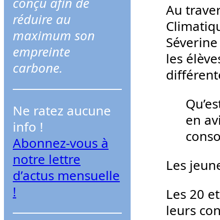
conçu afin de
r
Au trave
réduire au
c
Climatiq
maximum son
h
Séverine
empreinte
e
les élèv
carbone.
r
différent
Qu’es
Ne ratez aucune
en av
info !
conso
Abonnez-vous à
notre lettre
Les jeun
d’actus mensuelle
!
Les 20 et
leurs co