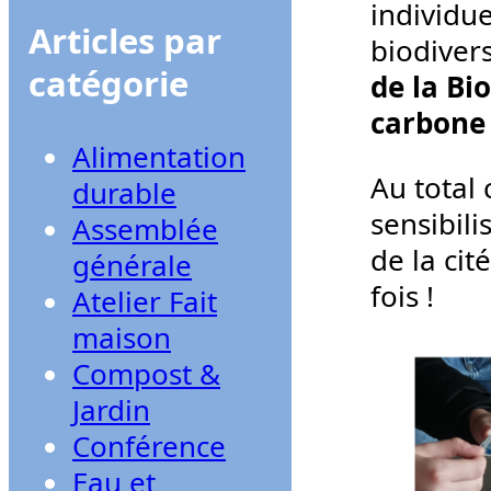
individue
Articles par
biodiver
catégorie
de la Bi
carbone
Alimentation
Au total
durable
sensibili
Assemblée
de la ci
générale
fois !
Atelier Fait
maison
Compost &
Jardin
Conférence
Eau et