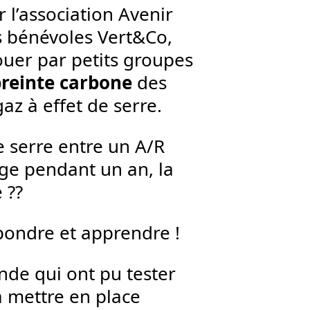
 l’association Avenir
es bénévoles Vert&Co,
ouer par petits groupes
reinte carbone
des
az à effet de serre.
e serre entre un A/R
inge pendant un an, la
 ??
pondre et apprendre !
onde qui ont pu tester
à mettre en place