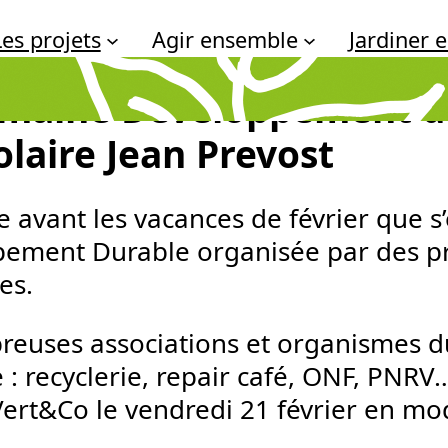
Les projets
Agir ensemble
Jardiner
7/2025
maine Développement dur
olaire Jean Prevost
te avant les vacances de février que 
ement Durable organisée par des pr
es.
euses associations et organismes du
e : recyclerie, repair café, ONF, PNRV
rt&Co le vendredi 21 février en mode