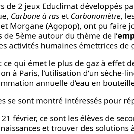
rs de 2 jeux Educlimat développés par
ue,
Carbone à ras
et
Carbonomètre
, l
 et Morgane (Agopop), ont pu faire j
es de 5ème autour du thème de l’
emp
es activités humaines émettrices de g
t-ce qui émet le plus de gaz à effet d
ion à Paris, l’utilisation d’un sèche-l
mmation annuelle d’eau en bouteille
es se sont montré intéressés pour ré
 21 février, ce sont les élèves de sec
nnaissances et trouver des solutions 