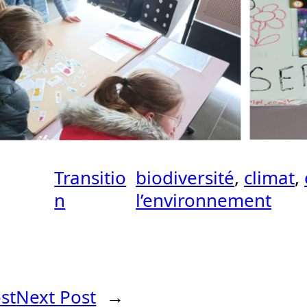
Transitio
biodiversité
, 
climat
, 
n
l’environnement
st
Next Post
→