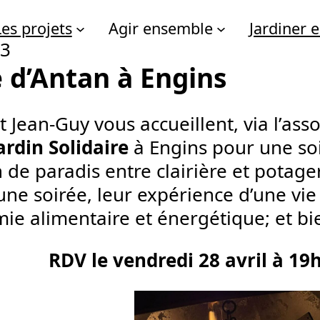
Les projets
Agir ensemble
Jardiner
23
e d’Antan à Engins
t Jean-Guy vous accueillent, via l’ass
ardin Solidaire
à Engins pour une soi
n de paradis entre clairière et potage
une soirée, leur expérience d’une vie
mie alimentaire et énergétique; et b
RDV le vendredi 28 avril à 19