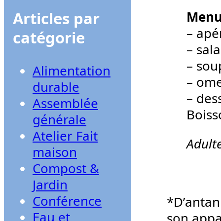
Articles par
Men
– apér
catégorie
– sal
– sou
Alimentation
– ome
durable
– des
Assemblée
Boiss
générale
Atelier Fait
Adult
maison
Compost &
Jardin
Conférence
*D’antan 
Eau et
son appar