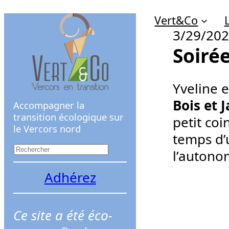
Aller
Vert&Co
au
3/29/20
contenu
Soiré
Yveline e
Bois et J
Accompagner la
transition écologique sur
petit coi
le Vercors nord
temps d’
R
l’autono
e
Adhérez
c
h
Ce site a été éco-
e