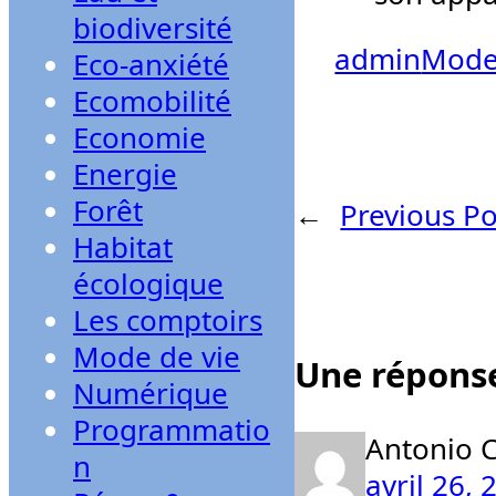
biodiversité
admin
Mode
Eco-anxiété
Ecomobilité
Economie
Energie
Forêt
←
Previous Po
Habitat
écologique
Les comptoirs
Mode de vie
Une réponse
Numérique
Programmatio
Antonio 
n
avril 26,