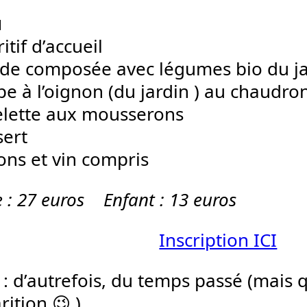
u
itif d’accueil
ade composée avec légumes bio du j
pe à l’oignon (du jardin ) au chaudro
lette aux mousserons
sert
ons et vin compris
e : 27 euros Enfant : 13 euros
Inscription ICI
: d’autrefois, du temps passé (mais q
ition 😉 )