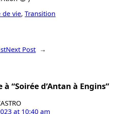
 de vie
, 
Transition
st
Next Post
→
 à “Soirée d’Antan à Engins”
CASTRO
 2023 at 10:40 am