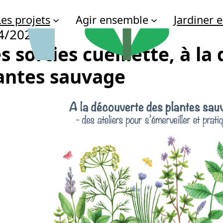
Les projets
Agir ensemble
Jardiner
4/2023
s sorties cueillette, à l
antes sauvage