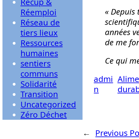
Récup &
« Depuis 
Réemploi
scientifi
Réseau de
années ve
tiers lieux
de me for
Ressources
humaines
Ce qui me
sentiers
communs
admi
Alime
Solidarité
n
durab
Transition
Uncategorized
Zéro Déchet
←
Previous Po