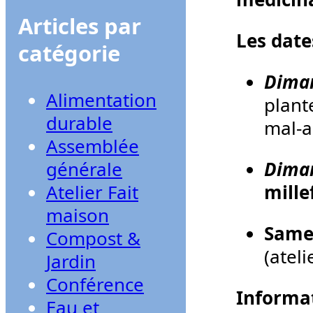
Articles par
Les date
catégorie
Diman
Alimentation
plant
durable
mal-a
Assemblée
générale
Diman
Atelier Fait
mille
maison
Samed
Compost &
(atel
Jardin
Conférence
Informa
Eau et