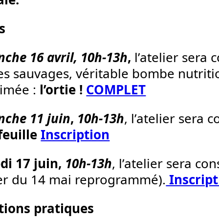
s
che 16 avril, 10h-13h
,
l’atelier sera 
es sauvages, véritable bombe nutriti
imée :
l’ortie !
COMPLET
che 11 juin
,
10h-13h
,
l’atelier sera 
feuille
Inscription
i 17 juin,
10h-13h
, l’atelier sera co
ier du 14 mai reprogrammé).
Inscript
tions pratiques