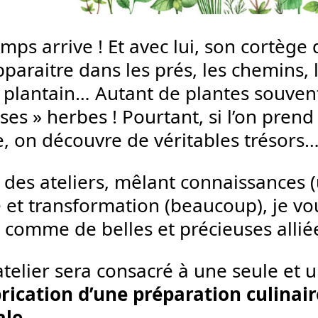
mps arrive ! Et avec lui, son cortège
paraitre dans les prés, les chemins, l
, plantain… Autant de plantes souven
es » herbes ! Pourtant, si l’on prend
e, on découvre de véritables trésors
 des ateliers, mêlant connaissances 
te et transformation (beaucoup), je 
r comme de belles et précieuses allié
telier sera consacré à une seule et u
rication d’une préparation culinai
le.