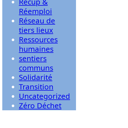
Récup &
Réemploi
Réseau de
tiers lieux
Ressources
humaines
sentiers
communs
Solidarité
Transition
Uncategorized
Zéro Déchet