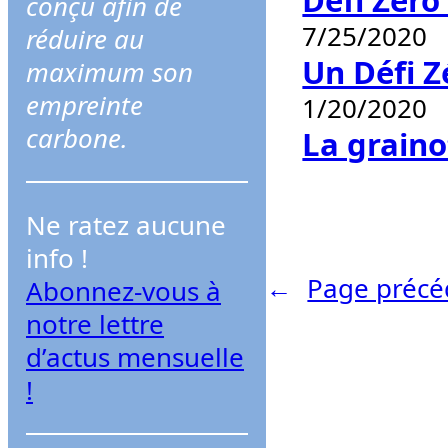
Défi Zéro 
conçu afin de
r
7/25/2020
réduire au
c
Un Défi Z
maximum son
h
empreinte
1/20/2020
e
carbone.
La grain
r
Ne ratez aucune
info !
←
Page précé
Abonnez-vous à
notre lettre
d’actus mensuelle
!