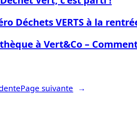
Déchet Vert, c’est parti !
éro Déchets VERTS à la rentrée
othèque à Vert&Co – Comment 
dente
Page suivante
→