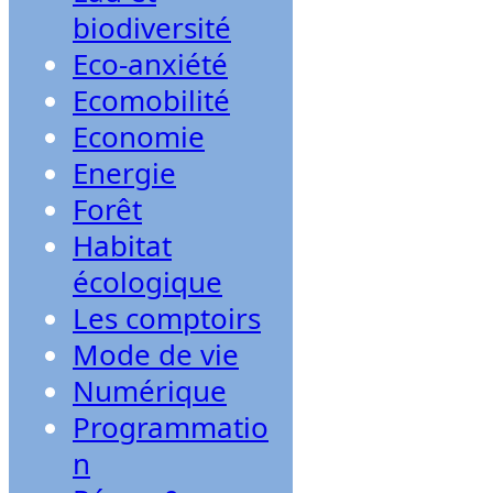
biodiversité
Eco-anxiété
Ecomobilité
Economie
Energie
Forêt
Habitat
écologique
Les comptoirs
Mode de vie
Numérique
Programmatio
n