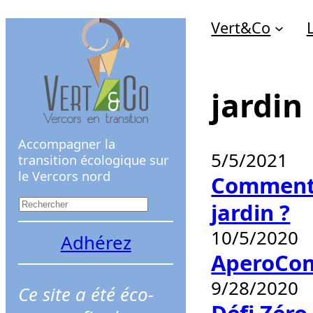
Aller
Vert&Co
au
contenu
jardin
Accompagner la
5/5/2021
transition écologique sur
le Vercors nord
Comment s
R
jardin ?
e
10/5/2020
Adhérez
c
AperoCom
h
9/28/2020
Ce site a été éco-
e