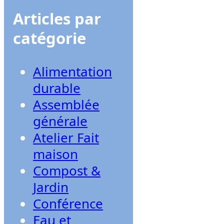
Articles par
catégorie
Alimentation
durable
Assemblée
générale
Atelier Fait
maison
Compost &
Jardin
Conférence
Eau et