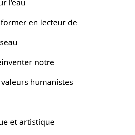
ur l’eau
sformer en lecteur de
sseau
éinventer notre
s valeurs humanistes
ue et artistique