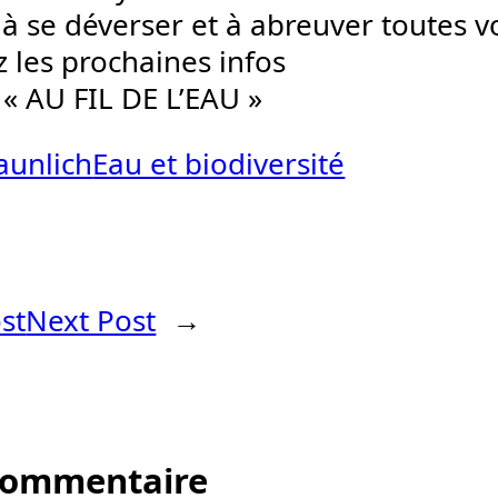
 à se déverser et à abreuver toutes vo
z les prochaines infos
« AU FIL DE L’EAU »
aunlich
Eau et biodiversité
st
Next Post
→
 commentaire