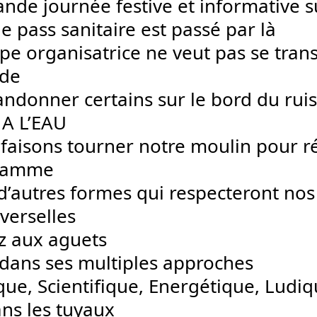
ande journée festive et informative s
le pass sanitaire est passé par là
ipe organisatrice ne veut pas se tran
de
andonner certains sur le bord du rui
A L’EAU
faisons tourner notre moulin pour r
ramme
d’autres formes qui respecteront no
iverselles
z aux aguets
 dans ses multiples approches
ique, Scientifique, Energétique, Ludiq
ans les tuyaux