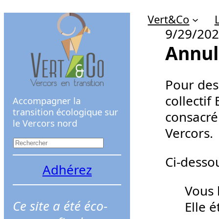
Aller
Vert&Co
au
9/29/20
contenu
Annul
Pour des 
collectif
Accompagner la
transition écologique sur
consacré 
le Vercors nord
Vercors.
R
e
Ci-dessou
Adhérez
c
Vous 
h
Ce site a été éco-
Elle é
e