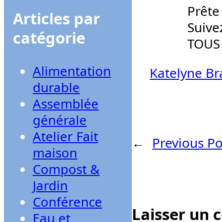
Prête
Articles par
Suive
catégorie
TOUS 
Alimentation
Katelyne Br
durable
Assemblée
générale
Atelier Fait
←
Previous Po
maison
Compost &
Jardin
Conférence
Laisser un
Eau et