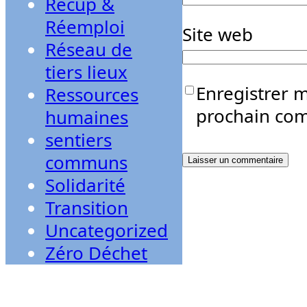
Récup &
Réemploi
Site web
Réseau de
tiers lieux
Enregistrer 
Ressources
prochain co
humaines
sentiers
communs
Solidarité
Transition
Uncategorized
Zéro Déchet