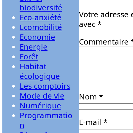
biodiversité
Votre adresse 
Eco-anxiété
avec
*
Ecomobilité
Economie
Commentaire
Energie
Forêt
Habitat
écologique
Les comptoirs
Mode de vie
Nom
*
Numérique
Programmatio
E-mail
*
n