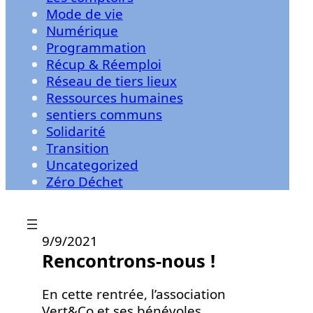
Mode de vie
Numérique
Programmation
Récup & Réemploi
Réseau de tiers lieux
Ressources humaines
sentiers communs
Solidarité
Transition
Uncategorized
Zéro Déchet
9/9/2021
Rencontrons-nous !
En cette rentrée, l’association
Vert&Co et ses bénévoles