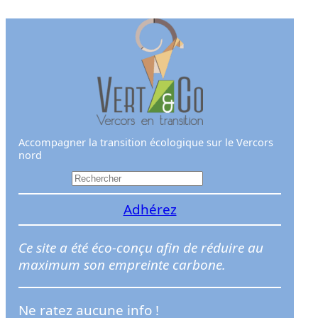
Aller
au
contenu
Accompagner la transition écologique sur le Vercors
nord
R
e
Adhérez
c
h
e
Ce site a été éco-conçu afin de réduire au
r
maximum son empreinte carbone.
c
h
Ne ratez aucune info !
e