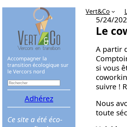
Aller
Vert&Co
au
5/24/20
contenu
Le co
A partir
Comptoirs
Accompagner la
transition écologique sur
si vous 
le Vercors nord
coworkin
R
suivre ! 
e
Adhérez
c
Nous avo
h
toute séc
Ce site a été éco-
e