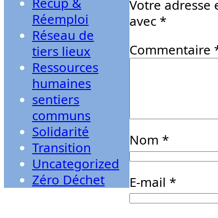
Récup &
Votre adresse 
Réemploi
avec
*
Réseau de
Commentaire
tiers lieux
Ressources
humaines
sentiers
communs
Solidarité
Nom
*
Transition
Uncategorized
Zéro Déchet
E-mail
*