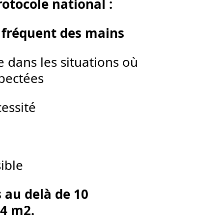
rotocole national :
e fréquent des mains
dans les situations où
spectées
cessité
sible
 au delà de 10
 4 m2.