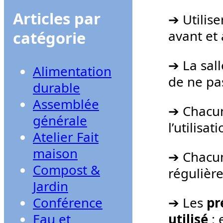
Articles par
➔ Utilise
avant et 
catégorie
➔ La sall
Alimentation
de ne pas
durable
Assemblée
➔ Chacun
générale
l’utilisa
Atelier Fait
maison
➔ Chacun
Compost &
régulière
Jardin
➔ Les
pr
Conférence
utilisé
: 
Eau et