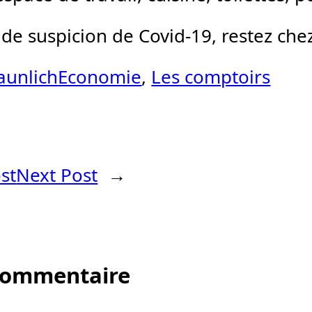
 de suspicion de Covid-19, restez che
aunlich
Economie
, 
Les comptoirs
st
Next Post
→
 commentaire