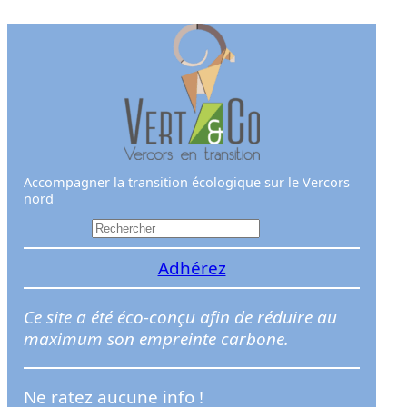
Aller
au
contenu
Accompagner la transition écologique sur le Vercors
nord
R
e
Adhérez
c
h
e
Ce site a été éco-conçu afin de réduire au
r
maximum son empreinte carbone.
c
h
Ne ratez aucune info !
e