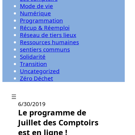
Mode de vie
Numérique
Programmation
Récup & Réemploi
Réseau de tiers lieux
Ressources humaines
sentiers communs
Solidarité
Transition
Uncategorized
Zéro Déchet
6/30/2019
Le programme de
Juillet des Comptoirs
est en ligne !