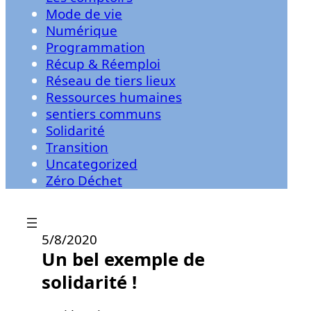
Mode de vie
Numérique
Programmation
Récup & Réemploi
Réseau de tiers lieux
Ressources humaines
sentiers communs
Solidarité
Transition
Uncategorized
Zéro Déchet
5/8/2020
Un bel exemple de
solidarité !