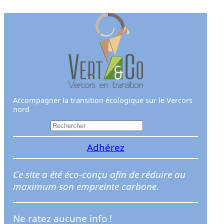
Aller
au
contenu
Accompagner la transition écologique sur le Vercors
nord
R
e
Adhérez
c
h
e
Ce site a été éco-conçu afin de réduire au
r
maximum son empreinte carbone.
c
h
Ne ratez aucune info !
e